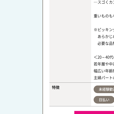
…スゴくカ
重いものも
※ピッキン
あらかじめ
必要な品物
＜20～4
若年層や中
幅広い年齢
主婦パート
特徴
未経験歓
日払い