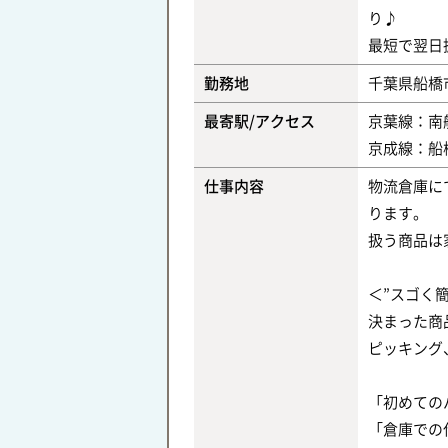
り♪
最短で翌日
勤務地
千葉県船橋
最寄駅/アクセス
京葉線：南
京成線：船
仕事内容
物流倉庫に
ります。
扱う商品は
＜”スゴく
決まった商
ピッキング
「初めての
「倉庫での