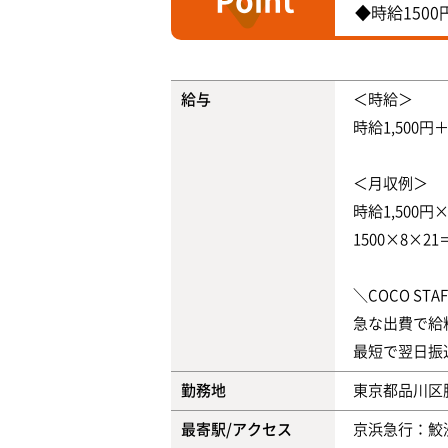
Point
◆時給1500
給与
＜時給＞
時給1,500円
＜月収例＞
時給1,500
1500×8×2
＼COCO ST
急な出費で給
最短で翌日振
勤務地
東京都品川区
最寄駅/アクセス
京浜急行：鮫