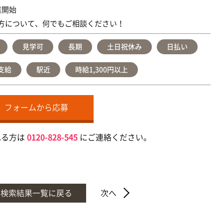
業開始
方について、何でもご相談ください！
見学可
長期
土日祝休み
日払い
支給
駅近
時給1,300円以上
フォームから応募
れる方は
0120-828-545
にご連絡ください。
検索結果一覧に戻る
次へ