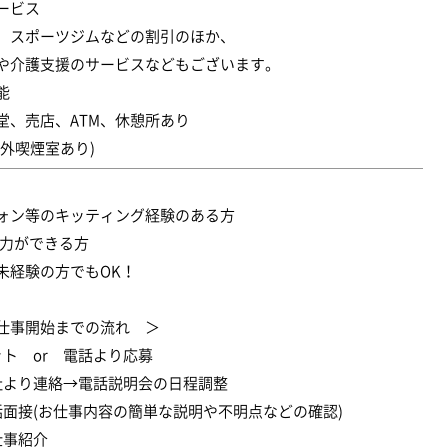
ービス
、スポーツジムなどの割引のほか、
介護支援のサービスなどもございます。
能
堂、売店、ATM、休憩所あり
屋外喫煙室あり)
ォン等のキッティング経験のある方
入力ができる方
未経験の方でもOK！
仕事開始までの流れ ＞
ット or 電話より応募
社より連絡→電話説明会の日程調整
話面接(お仕事内容の簡単な説明や不明点などの確認)
仕事紹介