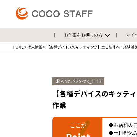
お仕事をお探しの方
マイ
HOME
>
求人情報
>
【各種デバイスのキッティング】土日祝休み／経験活
求人No.
SGSkdk_1113
【各種デバイスのキッティ
作業
ここが
◆お給料の日
◆土日祝休