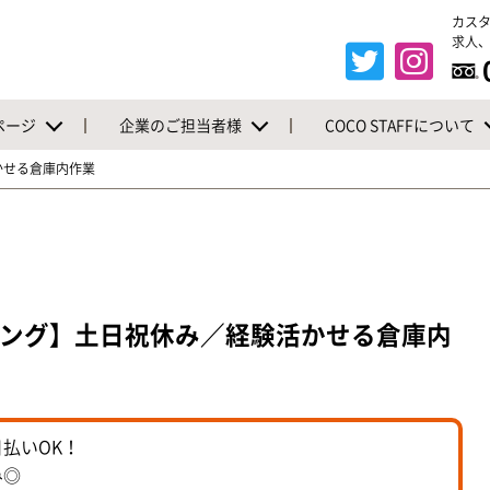
カス
求人、
ページ
企業のご担当者様
COCO STAFFについて
かせる倉庫内作業
ング】土日祝休み／経験活かせる倉庫内
払いOK！
み◎