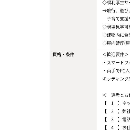
◇福利厚生サ
→旅行、遊び
子育て支援や
◇現場見学可
◇建物内に食
◇屋内禁煙(
資格・条件
＜歓迎要件＞
・スマートフ
・両手でPC
キッティング
＜ 選考とお
【 1 】ネ
【 2 】弊
【 3 】電
【 4 】お