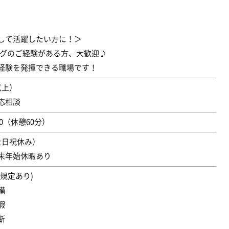
して活躍したい方に！＞
ングのご経験がある方、大歓迎♪
経験を発揮できる職場です！
以上）
応相談
00（休憩60分）
土日祝休み）
末年始休暇あり
規定あり)
備
暇
断