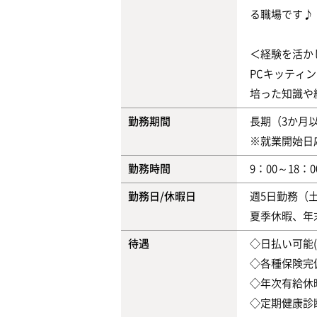
る職場です♪
＜経験を活か
PCキッティ
培った知識や
勤務期間
長期（3か月
※就業開始日
勤務時間
9：00～18：
勤務日/休暇日
週5日勤務（
夏季休暇、年
待遇
◇日払い可能(
◇各種保険完
◇年次有給休
◇定期健康診