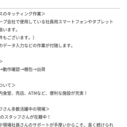
スのキッティング作業＞
ープ会社で使用している社員用スマートフォンやタブレット
扱います。
件もございます。）
のデータ入力などの作業が付随します。
＞
→動作確認→梱包→出荷
ついて＞
内食堂、売店、ATMなど、便利な施設が充実！
フさん多数活躍中の現場＞
3名のスタッフさんが在籍中！
や現場社員さんのサポートが手厚いからこそ、長く続けられ