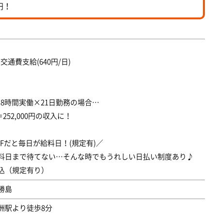
円！
＋交通費支給(640円/日)
円×8時間実働×21日勤務の場合…
1＝252,000円の収入に！
AFFだと毎日が給料日！(規定有)／
料日まで待てない…そんな時でもうれしい日払い制度あり♪
込（規定有り）
勝島
洲駅より徒歩8分