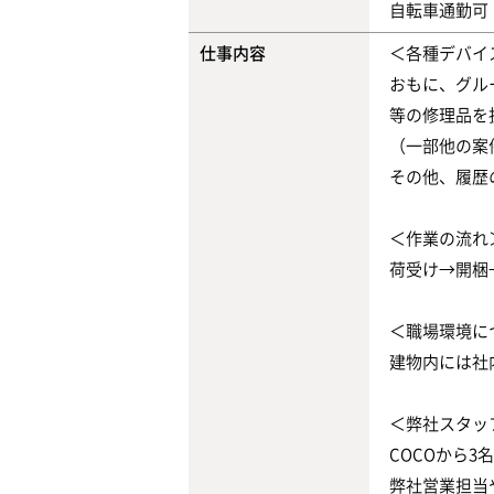
自転車通勤可
仕事内容
＜各種デバイ
おもに、グル
等の修理品を
（一部他の案
その他、履歴
＜作業の流れ
荷受け→開梱
＜職場環境に
建物内には社
＜弊社スタッ
COCOから
弊社営業担当