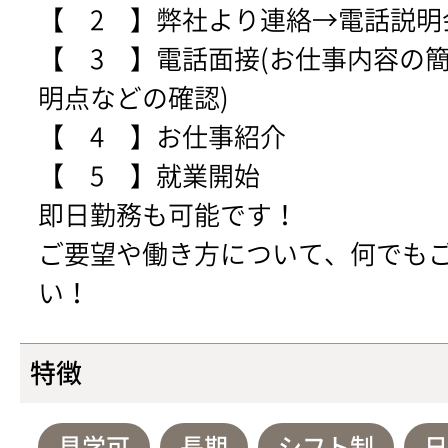
【 2 】弊社より連絡→電話説明
【 3 】電話面接(お仕事内容の
明点などの確認)
【 4 】お仕事紹介
【 5 】就業開始
即日勤務も可能です！
ご要望や働き方について、何でも
い！
特徴
見学可
長期
シフト制
日